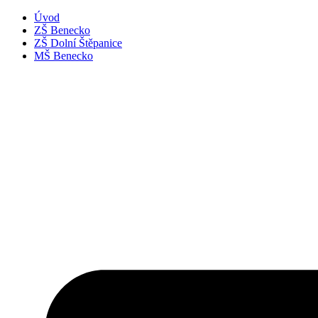
Úvod
ZŠ Benecko
ZŠ Dolní Štěpanice
MŠ Benecko