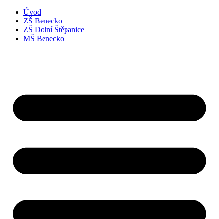
Úvod
ZŠ Benecko
ZŠ Dolní Štěpanice
MŠ Benecko