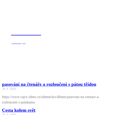
ZŠ Benecko
Vstoupit
pasování na čtenáře a rozloučení s pátou třídou
26. 6. 2026
https://www.rajce.idnes.cz/zsbenecko/album/pasovani-na-ctenare-a-
rozlouceni-s-patakama
Cesta kolem svět
26. 6. 2026