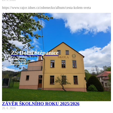
https://www.rajce.idnes.cz/zsbenecko/album/cesta-kolem-sveta
ZŠ Dolní Štěpanice
Vstoupit
ZÁVĚR ŠKOLNÍHO ROKU 2025/2026
26. 6. 2026