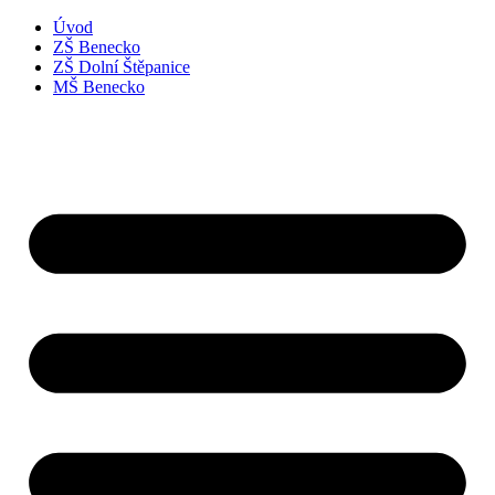
Úvod
ZŠ Benecko
ZŠ Dolní Štěpanice
MŠ Benecko