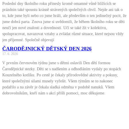
Poslední dny školního roku přinesly kromě omamné vůně blížících se
prázdnin také spoustu krásně strávených společných chvil. Nejde ani tak o
to, kde jsme byli nebo co jsme hráli, ale především o ten jedinečný pocit, že
jsme dobrá parta. Znova jsme si uvědomili, že během školního roku se děti
neučí jen nové znalosti a dovednosti. Učí se také žít v kolektivu,
spolupracovat, navazovat vztahy a zvládat různé situace, které nejsou vždy
jen příjemné. Společně objevují
ČARODĚJNICKÝ DĚTSKÝ DEN 2026
17. 6. 2026
V prvním červnovém týdnu jsme s dětmi oslavili Den dětí formou
Čarodějnické stezky. Děti se s nadšením a odhodláním vydaly po stopách
Kouzelného kotlíku. Po cestě je čekaly přírodovědné aktivity a pokusy,
které společnými silami musely vyřešit. Všem týmům se to nakonec
podařilo a na závěr je čekala sladká odměna v podobě nanuků. Všem
dobrovolníkům, kteří nám s akcí přišli pomoci, moc děkujeme.