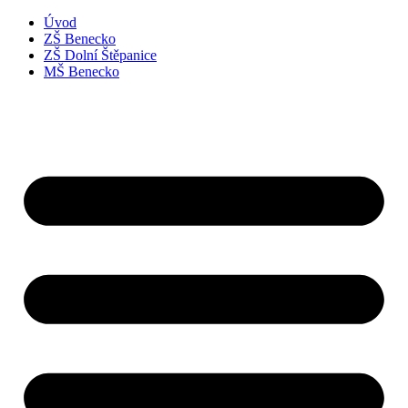
Úvod
ZŠ Benecko
ZŠ Dolní Štěpanice
MŠ Benecko