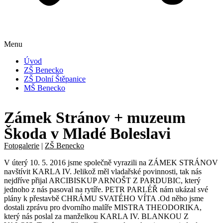
Menu
Úvod
ZŠ Benecko
ZŠ Dolní Štěpanice
MŠ Benecko
Zámek Stránov + muzeum
Škoda v Mladé Boleslavi
Fotogalerie
|
ZŠ Benecko
V úterý 10. 5. 2016 jsme společně vyrazili na ZÁMEK STRÁNOV
navštívit KARLA IV. Jelikož měl vladařské povinnosti, tak nás
nejdříve přijal ARCIBISKUP ARNOŠT Z PARDUBIC, který
jednoho z nás pasoval na rytíře. PETR PARLÉŘ nám ukázal své
plány k přestavbě CHRÁMU SVATÉHO VÍTA .Od něho jsme
dostali zprávu pro dvorního malíře MISTRA THEODORIKA,
který nás poslal za manželkou KARLA IV. BLANKOU Z