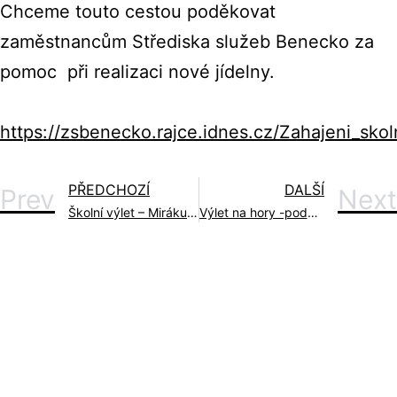
Chceme touto cestou poděkovat
zaměstnancům Střediska služeb Benecko za
pomoc při realizaci nové jídelny.
https://zsbenecko.rajce.idnes.cz/Zahajeni_sko
PŘEDCHOZÍ
DALŠÍ
Prev
Next
Školní výlet – Mirákulum 2018
Výlet na hory -podzim 2018