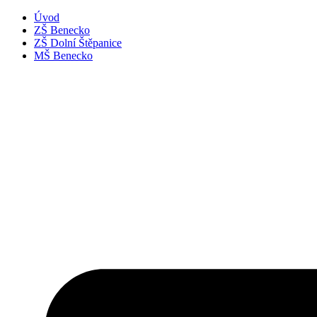
Úvod
ZŠ Benecko
ZŠ Dolní Štěpanice
MŠ Benecko