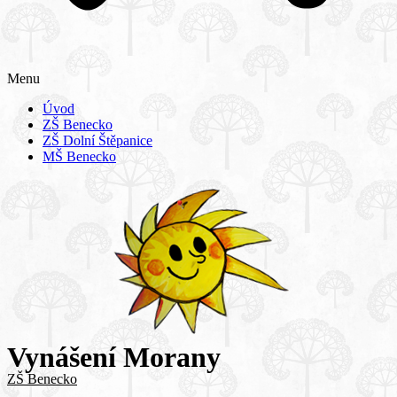
Menu
Úvod
ZŠ Benecko
ZŠ Dolní Štěpanice
MŠ Benecko
Vynášení Morany
ZŠ Benecko