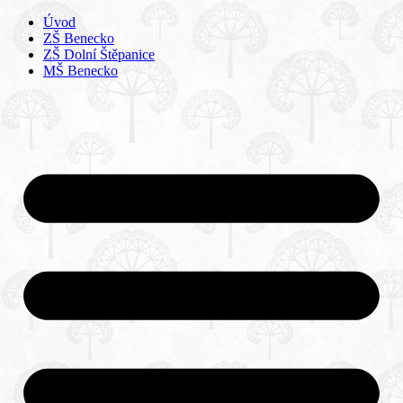
Úvod
ZŠ Benecko
ZŠ Dolní Štěpanice
MŠ Benecko