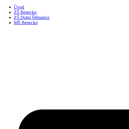
Úvod
ZŠ Benecko
ZŠ Dolní Štěpanice
MŠ Benecko