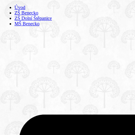
Úvod
ZŠ Benecko
ZŠ Dolní Štěpanice
MŠ Benecko