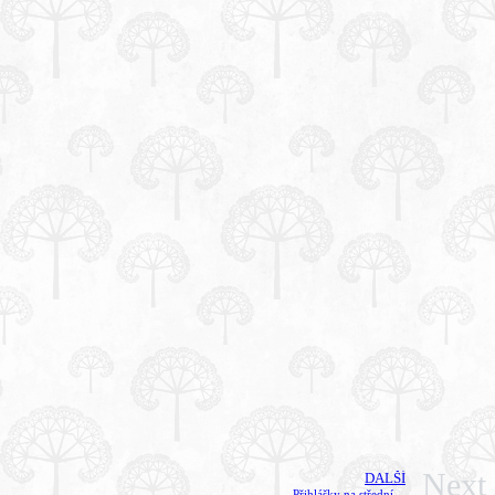
Next
DALŠÍ
Přihlášky na střední…