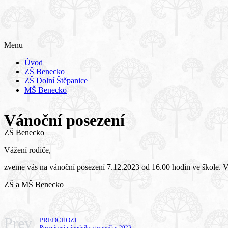
Menu
Úvod
ZŠ Benecko
ZŠ Dolní Štěpanice
MŠ Benecko
Vánoční posezení
ZŠ Benecko
Vážení rodiče,
zveme vás na vánoční posezení 7.12.2023 od 16.00 hodin ve škole. Vš
ZŠ a MŠ Benecko
Prev
PŘEDCHOZÍ
Rozsvícení vánočního stromečku 2023