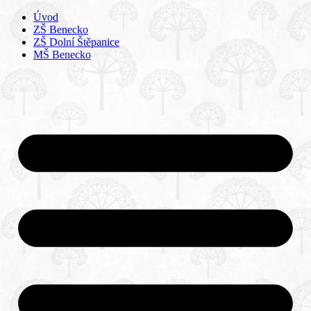
Úvod
ZŠ Benecko
ZŠ Dolní Štěpanice
MŠ Benecko