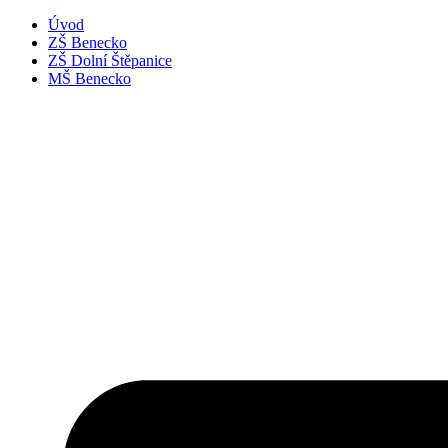
Úvod
ZŠ Benecko
ZŠ Dolní Štěpanice
MŠ Benecko