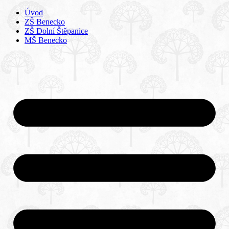
Úvod
ZŠ Benecko
ZŠ Dolní Štěpanice
MŠ Benecko