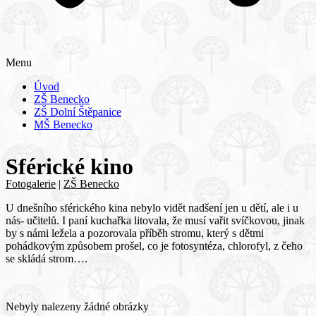
Menu
Úvod
ZŠ Benecko
ZŠ Dolní Štěpanice
MŠ Benecko
Sférické kino
Fotogalerie
|
ZŠ Benecko
U dnešního sférického kina nebylo vidět nadšení jen u dětí, ale i u
nás- učitelů. I paní kuchařka litovala, že musí vařit svíčkovou, jinak
by s námi ležela a pozorovala příběh stromu, který s dětmi
pohádkovým způsobem prošel, co je fotosyntéza, chlorofyl, z čeho
se skládá strom….
Nebyly nalezeny žádné obrázky