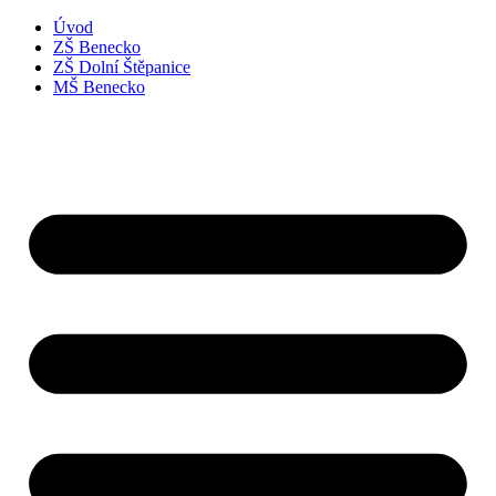
Úvod
ZŠ Benecko
ZŠ Dolní Štěpanice
MŠ Benecko