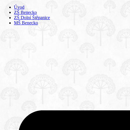
Úvod
ZŠ Benecko
ZŠ Dolní Štěpanice
MŠ Benecko