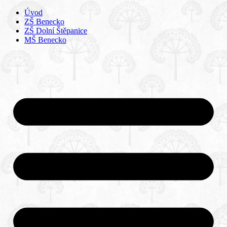
Úvod
ZŠ Benecko
ZŠ Dolní Štěpanice
MŠ Benecko