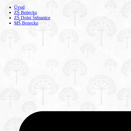
Úvod
ZŠ Benecko
ZŠ Dolní Štěpanice
MŠ Benecko