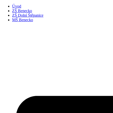
Úvod
ZŠ Benecko
ZŠ Dolní Štěpanice
MŠ Benecko