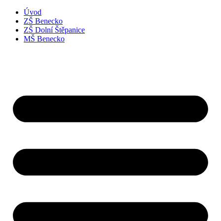
Úvod
ZŠ Benecko
ZŠ Dolní Štěpanice
MŠ Benecko