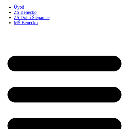
Úvod
ZŠ Benecko
ZŠ Dolní Štěpanice
MŠ Benecko