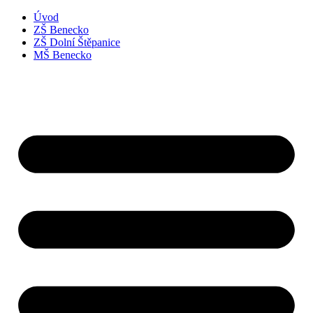
Úvod
ZŠ Benecko
ZŠ Dolní Štěpanice
MŠ Benecko