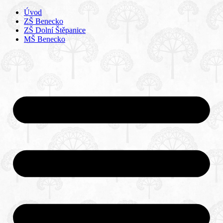
Úvod
ZŠ Benecko
ZŠ Dolní Štěpanice
MŠ Benecko