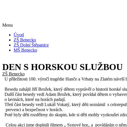
Menu
Úvod
ZŠ Benecko
ZŠ Dolní Štěpanice
MŠ Benecko
DEN S HORSKOU SLUŽBOU
ZŠ Benecko
U příležitosti 100. výročí tragédie Hanče a Vrbaty na Zlatém návrší
Besedu zahájil Jiří Brožek, který dětem vyprávěl o historii horské sl
Další část besedy vedl Adam Brožek, který povídal dětem o vybavení 
o lavinách, které na horách padají.
Třetí část besedy vedl Lukáš Vokatý, který děti seznámil s celorepub
prevenci a bezpečnost v horách.
Poté byly děti rozděleny do skupin, kde si děti mohly vyzkoušet zdr
Celou akci jsme doplnili filmem ,, Synové hor,, a povídáním o něm.