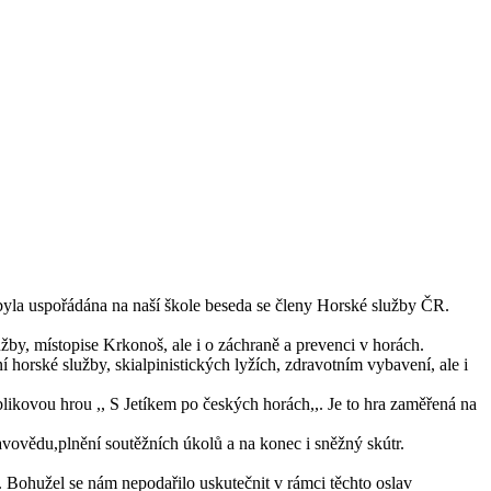
 byla uspořádána na naší škole beseda se členy Horské služby ČR.
užby, místopise Krkonoš, ale i o záchraně a prevenci v horách.
horské služby, skialpinistických lyžích, zdravotním vybavení, ale i
likovou hrou ,, S Jetíkem po českých horách,,. Je to hra zaměřená na
avovědu,plnění soutěžních úkolů a na konec i sněžný skútr.
 Bohužel se nám nepodařilo uskutečnit v rámci těchto oslav