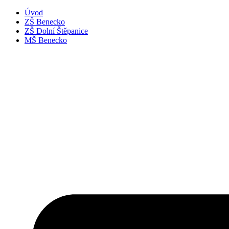
Úvod
ZŠ Benecko
ZŠ Dolní Štěpanice
MŠ Benecko