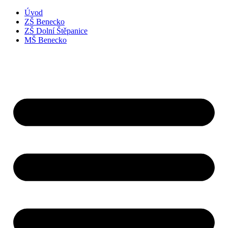
Úvod
ZŠ Benecko
ZŠ Dolní Štěpanice
MŠ Benecko