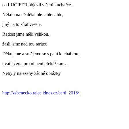
co LUCIFER objevil v čertí kuchařce.
Někdo na ně dělal ble…ble…ble,
jiný na to zíral vesele.
Radost jsme měli velikou,
žasli jsme nad tou raritou.
Děkujeme a smějeme se s paní kuchařkou,
uvařit čerta pro ni není překážkou…
Nebyly nalezeny žádné obrázky
http://zsbenecko.rajce.idnes.cz/certi_2016/