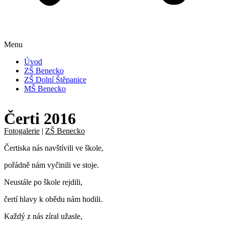
Menu
Úvod
ZŠ Benecko
ZŠ Dolní Štěpanice
MŠ Benecko
Čerti 2016
Fotogalerie
|
ZŠ Benecko
Čertiska nás navštívili ve škole,
pořádně nám vyčinili ve stoje.
Neustále po škole rejdili,
čertí hlavy k obědu nám hodili.
Každý z nás zíral užasle,