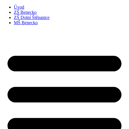
Úvod
ZŠ Benecko
ZŠ Dolní Štěpanice
MŠ Benecko