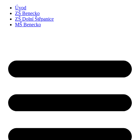
Úvod
ZŠ Benecko
ZŠ Dolní Štěpanice
MŠ Benecko