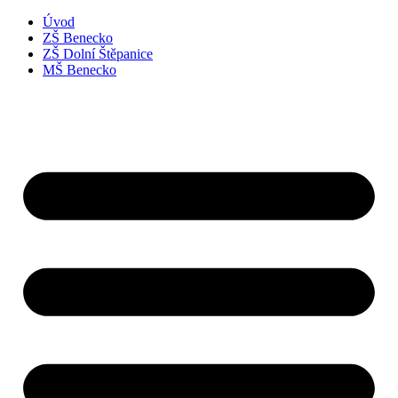
Úvod
ZŠ Benecko
ZŠ Dolní Štěpanice
MŠ Benecko