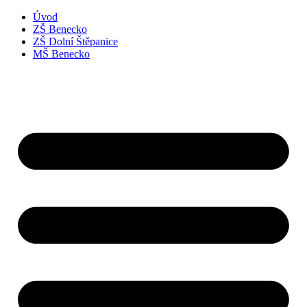
Úvod
ZŠ Benecko
ZŠ Dolní Štěpanice
MŠ Benecko