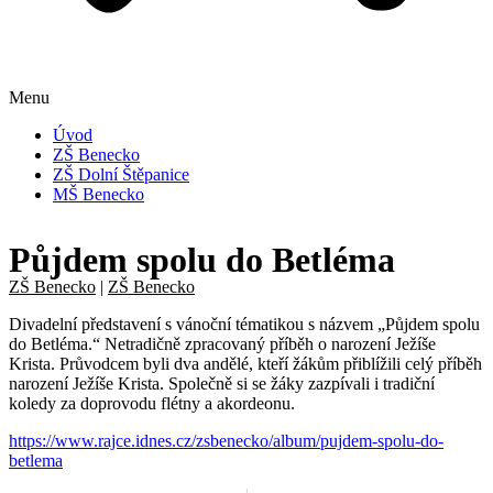
Menu
Úvod
ZŠ Benecko
ZŠ Dolní Štěpanice
MŠ Benecko
Půjdem spolu do Betléma
ZŠ Benecko
|
ZŠ Benecko
Divadelní představení s vánoční tématikou s názvem „Půjdem spolu
do Betléma.“ Netradičně zpracovaný příběh o narození Ježíše
Krista. Průvodcem byli dva andělé, kteří žákům přiblížili celý příběh
narození Ježíše Krista. Společně si se žáky zazpívali i tradiční
koledy za doprovodu flétny a akordeonu.
https://www.rajce.idnes.cz/zsbenecko/album/pujdem-spolu-do-
betlema