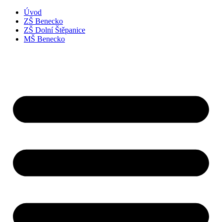
Úvod
ZŠ Benecko
ZŠ Dolní Štěpanice
MŠ Benecko