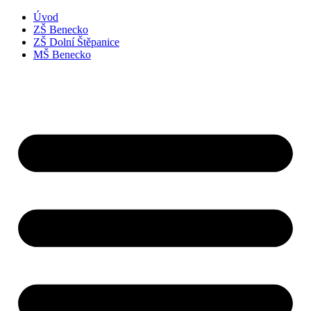
Úvod
ZŠ Benecko
ZŠ Dolní Štěpanice
MŠ Benecko