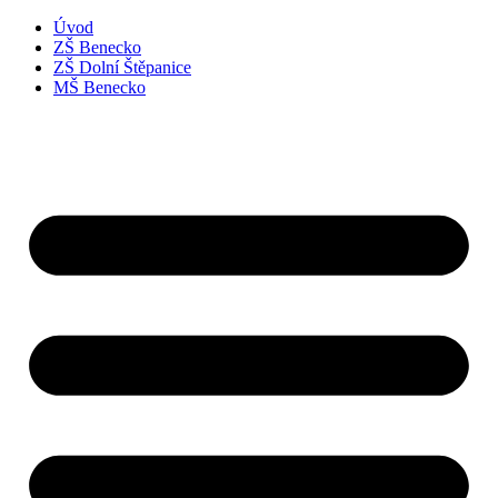
Úvod
ZŠ Benecko
ZŠ Dolní Štěpanice
MŠ Benecko