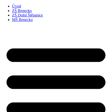
Úvod
ZŠ Benecko
ZŠ Dolní Štěpanice
MŠ Benecko