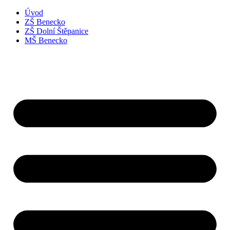
Úvod
ZŠ Benecko
ZŠ Dolní Štěpanice
MŠ Benecko