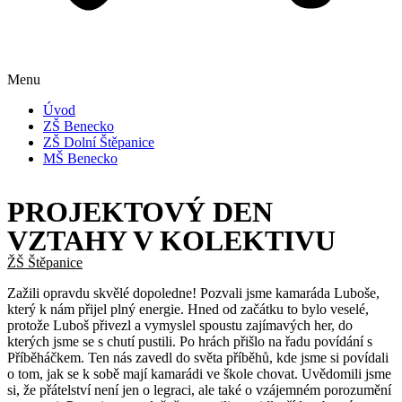
Menu
Úvod
ZŠ Benecko
ZŠ Dolní Štěpanice
MŠ Benecko
PROJEKTOVÝ DEN
VZTAHY V KOLEKTIVU
ŽŠ Štěpanice
Zažili opravdu skvělé dopoledne! Pozvali jsme kamaráda Luboše,
který k nám přijel plný energie. Hned od začátku to bylo veselé,
protože Luboš přivezl a vymyslel spoustu zajímavých her, do
kterých jsme se s chutí pustili. Po hrách přišlo na řadu povídání s
Příběháčkem. Ten nás zavedl do světa příběhů, kde jsme si povídali
o tom, jak se k sobě mají kamarádi ve škole chovat. Uvědomili jsme
si, že přátelství není jen o legraci, ale také o vzájemném porozumění