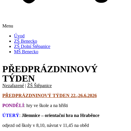
Menu
Úvod
ZŠ Benecko
ZŠ Dolní Štěpanice
MŠ Benecko
PŘEDPRÁZDNINOVÝ
TÝDEN
Nezařazené
|
ŽŠ Štěpanice
PŘEDPRÁZDNINOVÝ TÝDEN 22.-26.6.2026
PONDĚLÍ
: hry ve škole a na hřišti
ÚTERÝ
:
Jilemnice – orientační hra na Hraběnce
odjezd od školy v 8,10, návrat v 11,45 na oběd