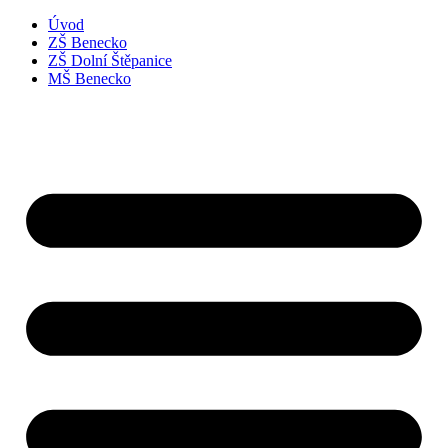
Úvod
ZŠ Benecko
ZŠ Dolní Štěpanice
MŠ Benecko