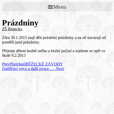
Menu
Prázdniny
ZŠ Benecko
Zítra 30.1.2015 mají děti pololetní prázdniny a na ně navazují od
pondělí jarní prázdniny.
Přejeme dětem hodně sněhu a hezké počasí a sejdeme se opět ve
škole 9.2.2015
Prev
Předchozí
BĚŽECKÉ ZÁVODY
Další
Paví vejce a další ovoce….,.
Next