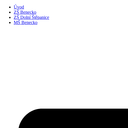
Úvod
ZŠ Benecko
ZŠ Dolní Štěpanice
MŠ Benecko