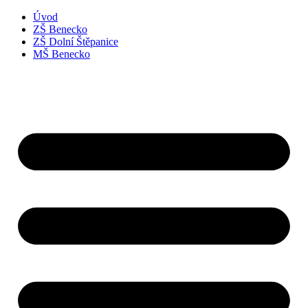
Úvod
ZŠ Benecko
ZŠ Dolní Štěpanice
MŠ Benecko