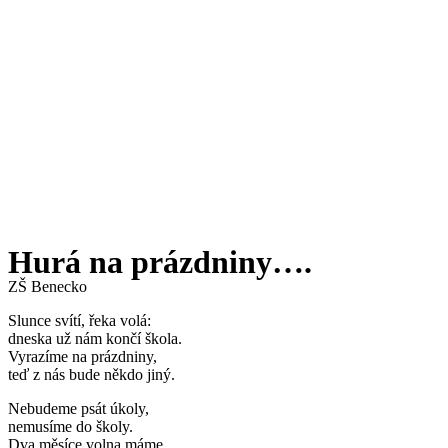
Hurá na prázdniny….
ZŠ Benecko
Slunce svítí, řeka volá:
dneska už nám končí škola.
Vyrazíme na prázdniny,
teď z nás bude někdo jiný.
Nebudeme psát úkoly,
nemusíme do školy.
Dva měsíce volna máme,