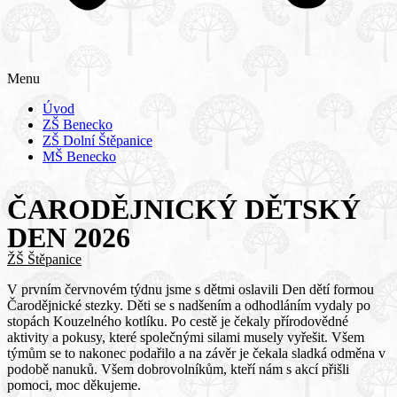
Menu
Úvod
ZŠ Benecko
ZŠ Dolní Štěpanice
MŠ Benecko
ČARODĚJNICKÝ DĚTSKÝ
DEN 2026
ŽŠ Štěpanice
V prvním červnovém týdnu jsme s dětmi oslavili Den dětí formou
Čarodějnické stezky. Děti se s nadšením a odhodláním vydaly po
stopách Kouzelného kotlíku. Po cestě je čekaly přírodovědné
aktivity a pokusy, které společnými silami musely vyřešit. Všem
týmům se to nakonec podařilo a na závěr je čekala sladká odměna v
podobě nanuků. Všem dobrovolníkům, kteří nám s akcí přišli
pomoci, moc děkujeme.