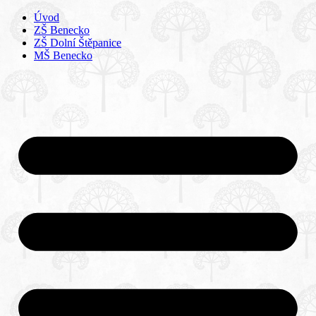
Úvod
ZŠ Benecko
ZŠ Dolní Štěpanice
MŠ Benecko