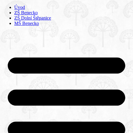
Úvod
ZŠ Benecko
ZŠ Dolní Štěpanice
MŠ Benecko