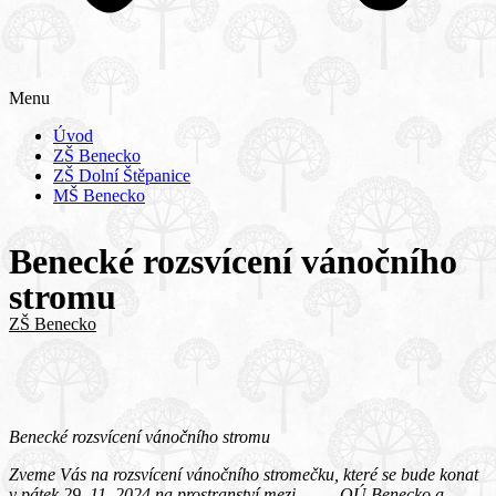
Menu
Úvod
ZŠ Benecko
ZŠ Dolní Štěpanice
MŠ Benecko
Benecké rozsvícení vánočního
stromu
ZŠ Benecko
Benecké rozsvícení vánočního stromu
Zveme Vás na rozsvícení vánočního stromečku, které se bude konat
v pátek 29. 11. 2024 na prostranství mezi OÚ Benecko a