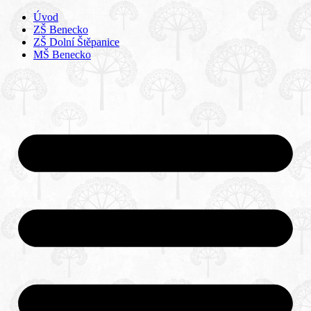
Úvod
ZŠ Benecko
ZŠ Dolní Štěpanice
MŠ Benecko