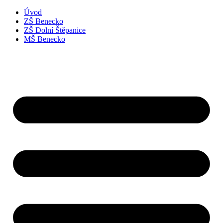
Úvod
ZŠ Benecko
ZŠ Dolní Štěpanice
MŠ Benecko